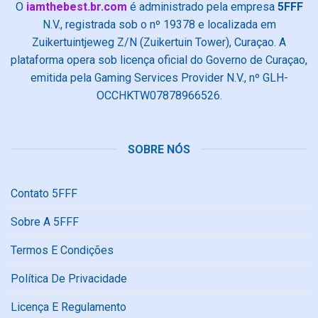
O
iamthebest.br.com
é administrado pela empresa
5FFF
N.V., registrada sob o nº 19378 e localizada em
Zuikertuintjeweg Z/N (Zuikertuin Tower), Curaçao. A
plataforma opera sob licença oficial do Governo de Curaçao,
emitida pela Gaming Services Provider N.V., nº GLH-
OCCHKTW07878966526.
SOBRE NÓS
Contato 5FFF
Sobre A 5FFF
Termos E Condições
Política De Privacidade
Licença E Regulamento