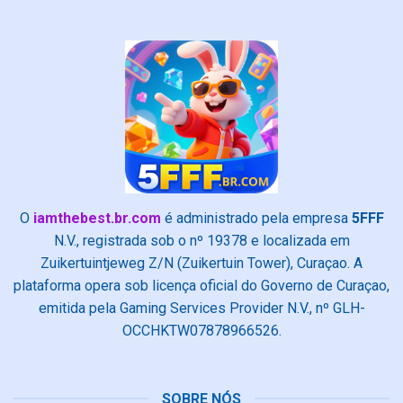
O
iamthebest.br.com
é administrado pela empresa
5FFF
N.V., registrada sob o nº 19378 e localizada em
Zuikertuintjeweg Z/N (Zuikertuin Tower), Curaçao. A
plataforma opera sob licença oficial do Governo de Curaçao,
emitida pela Gaming Services Provider N.V., nº GLH-
OCCHKTW07878966526.
SOBRE NÓS