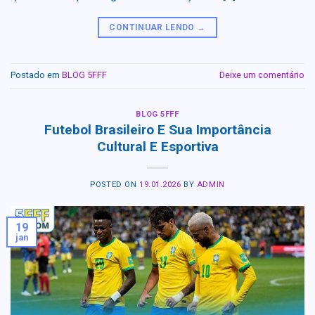
CONTINUAR LENDO
→
Postado em
BLOG 5FFF
Deixe um comentário
BLOG 5FFF
Futebol Brasileiro E Sua Importância
Cultural E Esportiva
POSTED ON
19.01.2026
BY
ADMIN
19
jan