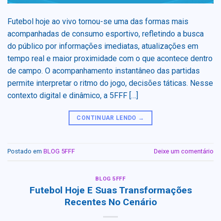
Futebol hoje ao vivo tornou-se uma das formas mais
acompanhadas de consumo esportivo, refletindo a busca
do público por informações imediatas, atualizações em
tempo real e maior proximidade com o que acontece dentro
de campo. O acompanhamento instantâneo das partidas
permite interpretar o ritmo do jogo, decisões táticas. Nesse
contexto digital e dinâmico, a 5FFF […]
CONTINUAR LENDO
→
Postado em
BLOG 5FFF
Deixe um comentário
BLOG 5FFF
Futebol Hoje E Suas Transformações
Recentes No Cenário