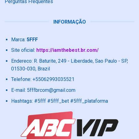
Perguntas Frequentes
INFORMAÇÃO
Marca:
5FFF
Site oficial:
https://iamthebest.br.com/
Endereco: R. Baturite, 249 - Liberdade, Sao Paulo - SP,
01530-030, Brazil
Telefone: +55062993035521
E-mail:
5fffbrcom@gmail.com
Hashtags: #5fff #5fff_bet #5fff_plataforma