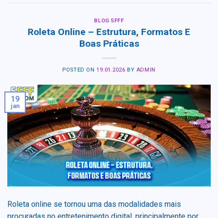
BLOG 5FFF
Roleta Online – Estrutura, Formatos E
Boas Práticas
POSTED ON
19.01.2026
BY
ADMIN
19
jan
Roleta online se tornou uma das modalidades mais
procuradas no entretenimento digital, principalmente por