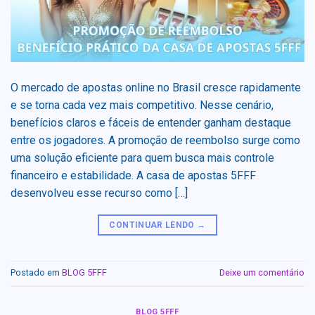
O mercado de apostas online no Brasil cresce rapidamente
e se torna cada vez mais competitivo. Nesse cenário,
benefícios claros e fáceis de entender ganham destaque
entre os jogadores. A promoção de reembolso surge como
uma solução eficiente para quem busca mais controle
financeiro e estabilidade. A casa de apostas 5FFF
desenvolveu esse recurso como […]
CONTINUAR LENDO
→
Postado em
BLOG 5FFF
Deixe um comentário
BLOG 5FFF