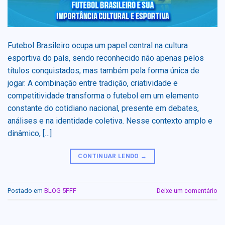
Futebol Brasileiro ocupa um papel central na cultura
esportiva do país, sendo reconhecido não apenas pelos
títulos conquistados, mas também pela forma única de
jogar. A combinação entre tradição, criatividade e
competitividade transforma o futebol em um elemento
constante do cotidiano nacional, presente em debates,
análises e na identidade coletiva. Nesse contexto amplo e
dinâmico, […]
CONTINUAR LENDO
→
Postado em
BLOG 5FFF
Deixe um comentário