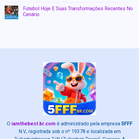
Práticas
Brasil
Nenhum
E
comentário
Futebol Hoje E Suas Transformações Recentes No
O
em
Cenário
Futebol
Cenário
Do
Hoje
Futebol
Ao
Nenhum
Nacional
Vivo
comentário
–
em
Acompanhamento
Futebol
Em
Hoje
Tempo
E
Real
Suas
Transformações
Recentes
No
Cenário
O
iamthebest.br.com
é administrado pela empresa
5FFF
N.V., registrada sob o nº 19378 e localizada em