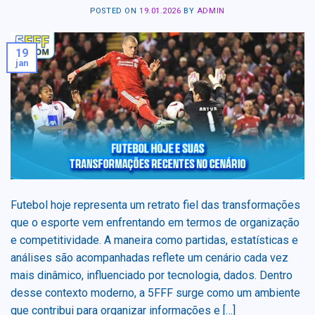
POSTED ON
19.01.2026
BY
ADMIN
19
jan
Futebol hoje representa um retrato fiel das transformações
que o esporte vem enfrentando em termos de organização
e competitividade. A maneira como partidas, estatísticas e
análises são acompanhadas reflete um cenário cada vez
mais dinâmico, influenciado por tecnologia, dados. Dentro
desse contexto moderno, a 5FFF surge como um ambiente
que contribui para organizar informações e […]