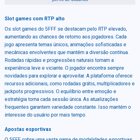
Slot games com RTP alto
Os slot games do 5FFF se destacam pelo RTP elevado,
aumentando as chances de retorno aos jogadores. Cada
jogo apresenta temas únicos, animações sofisticadas e
mecânicas envolventes que mantêm a diversão contínua.
Rodadas rápidas e progressões naturais tornam a
experiência leve e viciante. O jogador encontra sempre
novidades para explorar e aproveitar. A plataforma oferece
recursos adicionais, como rodadas grátis, multiplicadores e
jackpots progressivos. O equilíbrio entre emoção e
estratégia torna cada sessão única. As atualizações
frequentes garantem variedade constante. Isso mantém o
interesse do usuário por mais tempo.
Apostas esportivas
O 5FFF cobre uma vasta gama de modalidades esportivas,