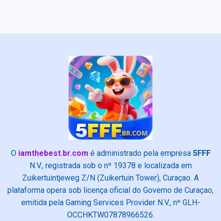
O
iamthebest.br.com
é administrado pela empresa
5FFF
N.V., registrada sob o nº 19378 e localizada em
Zuikertuintjeweg Z/N (Zuikertuin Tower), Curaçao. A
plataforma opera sob licença oficial do Governo de Curaçao,
emitida pela Gaming Services Provider N.V., nº GLH-
OCCHKTW07878966526.