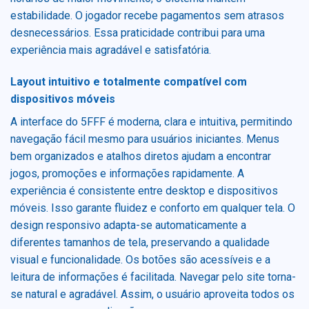
estabilidade. O jogador recebe pagamentos sem atrasos
desnecessários. Essa praticidade contribui para uma
experiência mais agradável e satisfatória.
Layout intuitivo e totalmente compatível com
dispositivos móveis
A interface do 5FFF é moderna, clara e intuitiva, permitindo
navegação fácil mesmo para usuários iniciantes. Menus
bem organizados e atalhos diretos ajudam a encontrar
jogos, promoções e informações rapidamente. A
experiência é consistente entre desktop e dispositivos
móveis. Isso garante fluidez e conforto em qualquer tela. O
design responsivo adapta-se automaticamente a
diferentes tamanhos de tela, preservando a qualidade
visual e funcionalidade. Os botões são acessíveis e a
leitura de informações é facilitada. Navegar pelo site torna-
se natural e agradável. Assim, o usuário aproveita todos os