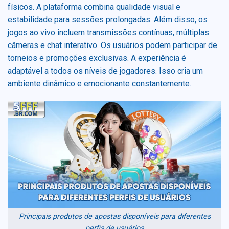
físicos. A plataforma combina qualidade visual e
estabilidade para sessões prolongadas. Além disso, os
jogos ao vivo incluem transmissões contínuas, múltiplas
câmeras e chat interativo. Os usuários podem participar de
torneios e promoções exclusivas. A experiência é
adaptável a todos os níveis de jogadores. Isso cria um
ambiente dinâmico e emocionante constantemente.
Principais produtos de apostas disponíveis para diferentes
perfis de usuários