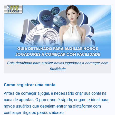
Guia detalhado para auxiliar novos jogadores a começar com
facilidade
Como registrar uma conta
Antes de começar a jogar, é necessário criar sua conta na
casa de apostas. O processo é rápido, seguro e ideal para
novos usuários que desejam entrar na plataforma com
confiança. Siga os passos abaixo: