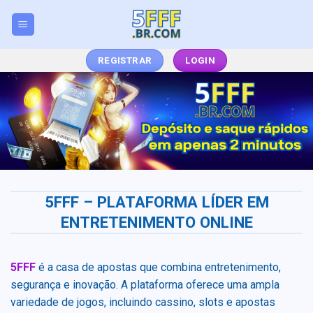
Skip
to
content
REGISTRAR
LOGIN
5FFF – PLATAFORMA LÍDER EM
ENTRETENIMENTO ONLINE
5FFF
é a casa de apostas que combina entretenimento,
segurança e inovação. A plataforma oferece uma ampla
variedade de jogos, incluindo cassino, slots e apostas