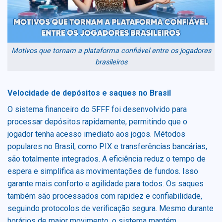
Motivos que tornam a plataforma confiável entre os jogadores
brasileiros
Velocidade de depósitos e saques no Brasil
O sistema financeiro do 5FFF foi desenvolvido para
processar depósitos rapidamente, permitindo que o
jogador tenha acesso imediato aos jogos. Métodos
populares no Brasil, como PIX e transferências bancárias,
são totalmente integrados. A eficiência reduz o tempo de
espera e simplifica as movimentações de fundos. Isso
garante mais conforto e agilidade para todos. Os saques
também são processados com rapidez e confiabilidade,
seguindo protocolos de verificação segura. Mesmo durante
horários de maior movimento, o sistema mantém