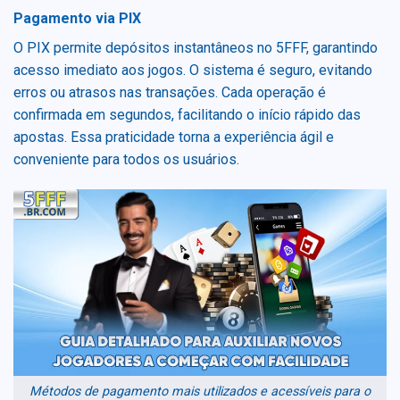
Pagamento via PIX
O PIX permite depósitos instantâneos no 5FFF, garantindo
acesso imediato aos jogos. O sistema é seguro, evitando
erros ou atrasos nas transações. Cada operação é
confirmada em segundos, facilitando o início rápido das
apostas. Essa praticidade torna a experiência ágil e
conveniente para todos os usuários.
Métodos de pagamento mais utilizados e acessíveis para o